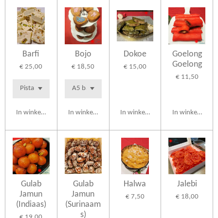
Barfi
Bojo
Dokoe
Goelong
Goelong
€ 25,00
€ 18,50
€ 15,00
€ 11,50
In winkelwagen
In winkelwagen
In winkelwagen
In winkelwagen
Gulab
Gulab
Halwa
Jalebi
Jamun
Jamun
€ 7,50
€ 18,00
(Indiaas)
(Surinaam
s)
€ 19,00