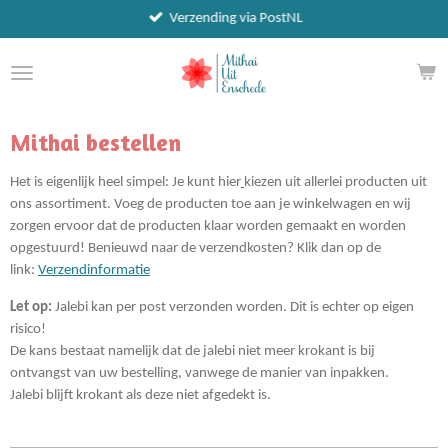
Verzending via PostNL
Ga
direct
naar
de
hoofdinhoud
Mithai bestellen
Het is eigenlijk heel simpel: Je kunt
hier
kiezen uit allerlei producten uit
ons assortiment. Voeg de producten toe aan je winkelwagen en wij
zorgen ervoor dat de producten klaar worden gemaakt en worden
opgestuurd! Benieuwd naar de verzendkosten? Klik dan op de
link:
Verzendinformatie
Let
op:
Jalebi kan per post verzonden worden. Dit is echter op eigen
risico!
De kans bestaat namelijk dat de jalebi niet meer krokant is bij
ontvangst van uw bestelling, vanwege de manier van inpakken.
Jalebi blijft krokant als deze niet afgedekt is.